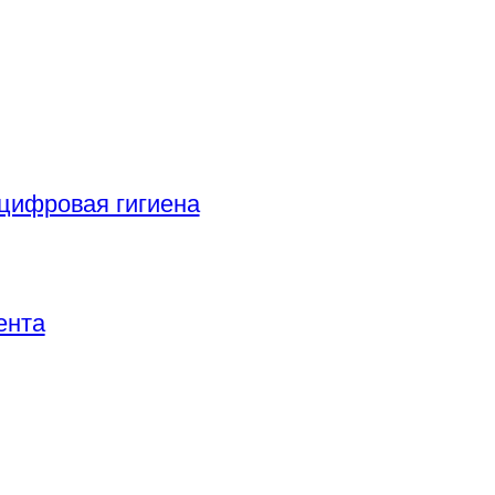
цифровая гигиена
ента