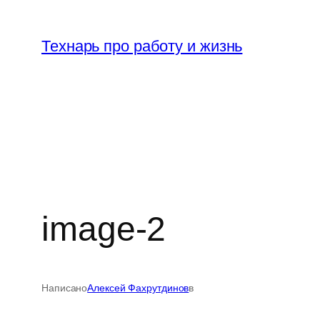
Перейти
к
Технарь про работу и жизнь
содержимому
image-2
Написано
Алексей Фахрутдинов
в