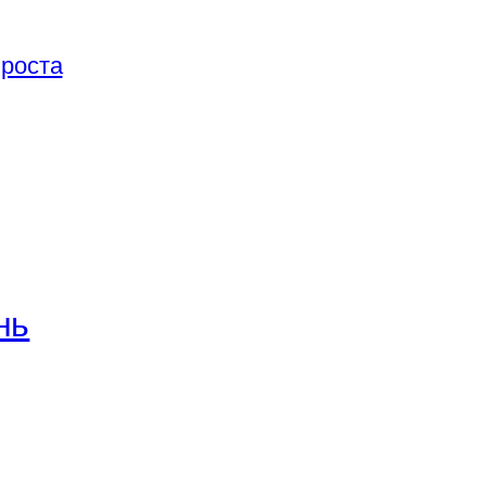
 роста
нь