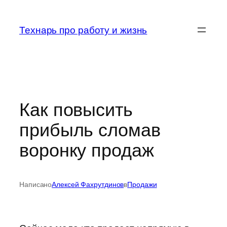
Перейти
к
Технарь про работу и жизнь
содержимому
Как повысить
прибыль сломав
воронку продаж
Написано
Алексей Фахрутдинов
в
Продажи