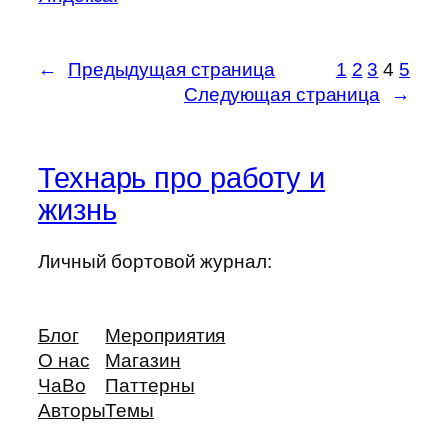
←
Предыдущая страница
1
2
3
4
5
Следующая страница
→
Технарь про работу и
жизнь
Личный бортовой журнал:
Блог
Мероприятия
О нас
Магазин
ЧаВо
Паттерны
Авторы
Темы